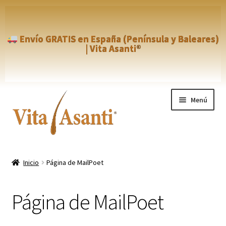
Envío GRATIS en España (Península y Baleares)
| Vita Asanti®
Ir
Ir
Menú
a
al
la
contenido
navegación
Inicio
Inicio
Página de MailPoet
Aviso Legal
Página de MailPoet
Blog