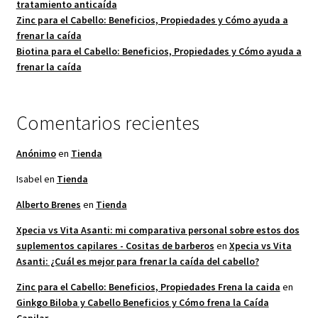
tratamiento anticaída
Zinc para el Cabello: Beneficios, Propiedades y Cómo ayuda a
Registro de afiliados
frenar la caída
Biotina para el Cabello: Beneficios, Propiedades y Cómo ayuda a
Términos y condiciones de venta y Política de devoluciones
frenar la caída
Política de privacidad
Comentarios recientes
Advertencia
Anónimo
en
Tienda
Carrito de compras
Isabel
en
Tienda
Alberto Brenes
en
Tienda
Finalizar Compra
Xpecia vs Vita Asanti: mi comparativa personal sobre estos dos
suplementos capilares - Cositas de barberos
en
Xpecia vs Vita
Mi cuenta
Asanti: ¿Cuál es mejor para frenar la caída del cabello?
Zinc para el Cabello: Beneficios, Propiedades Frena la caida
en
Ginkgo Biloba y Cabello Beneficios y Cómo frena la Caída