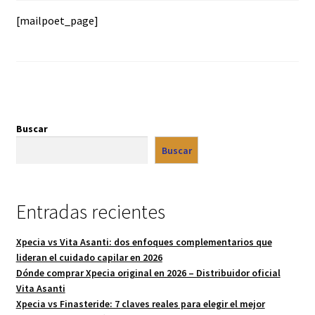
Contacto
[mailpoet_page]
Marcas
Opiniones Vita Asanti | Reseñas reales de nuestros clientes
Panel de afiliado
Buscar
Buscar
Política de Cookies
Política de Cookies
Entradas recientes
Política de Envíos | Vita Asanti
Xpecia vs Vita Asanti: dos enfoques complementarios que
lideran el cuidado capilar en 2026
Política de Privacidad
Dónde comprar Xpecia original en 2026 – Distribuidor oficial
Vita Asanti
Protección de Datos
Xpecia vs Finasteride: 7 claves reales para elegir el mejor