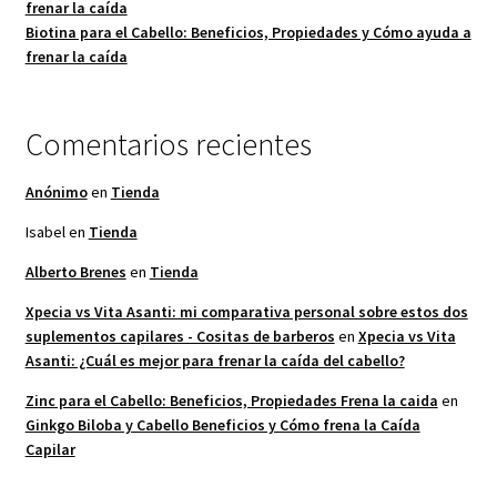
frenar la caída
Biotina para el Cabello: Beneficios, Propiedades y Cómo ayuda a
frenar la caída
Comentarios recientes
Anónimo
en
Tienda
Isabel
en
Tienda
Alberto Brenes
en
Tienda
Xpecia vs Vita Asanti: mi comparativa personal sobre estos dos
suplementos capilares - Cositas de barberos
en
Xpecia vs Vita
Asanti: ¿Cuál es mejor para frenar la caída del cabello?
Zinc para el Cabello: Beneficios, Propiedades Frena la caida
en
Ginkgo Biloba y Cabello Beneficios y Cómo frena la Caída
Capilar