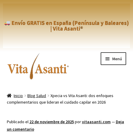
Envío GRATIS en España (Península y Baleares)
| Vita Asanti®
Ir
Ir
Menú
a
al
la
contenido
navegación
Inicio
Inicio
Blog Salud
Xpecia vs Vita Asanti: dos enfoques
complementarios que lideran el cuidado capilar en 2026
Aviso Legal
Blog
Publicado el
22 de noviembre de 2025
por
vitaasanti.com
—
Deja
un comentario