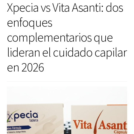
Contacto
Xpecia vs Vita Asanti: dos
enfoques
Marcas
complementarios que
Opiniones Vita Asanti | Reseñas reales de nuestros clientes
lideran el cuidado capilar
Panel de afiliado
en 2026
Política de Cookies
Política de Cookies
Política de Envíos | Vita Asanti
Política de Privacidad
Protección de Datos