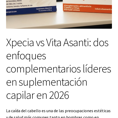
Registro de afiliados
Términos y condiciones de venta y Política de devoluciones
Política de privacidad
Xpecia vs Vita Asanti: dos
Advertencia
enfoques
complementarios líderes
Carrito de compras
en suplementación
Finalizar Compra
capilar en 2026
Mi cuenta
La caída del cabello es una de las preocupaciones estéticas
y de salud más comunes tanto en hombres como en