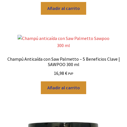
precio
precio
original
actual
Añadir al carrito
era:
es:
24,95 €.
21,95 €.
Champú Anticaída con Saw Palmetto – 5 Beneficios Clave |
SAWPOO 300 ml
16,98
€
PVP
Añadir al carrito