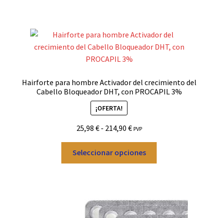
Hairforte para hombre Activador del crecimiento del
Cabello Bloqueador DHT, con PROCAPIL 3%
¡OFERTA!
Rango
25,98
€
-
214,90
€
PVP
de
Este
precios:
Seleccionar opciones
producto
desde
tiene
25,98 €
múltiples
hasta
variantes.
214,90 €
Las