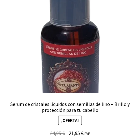
Serum de cristales líquidos con semillas de lino – Brillo y
protección para tu cabello
¡OFERTA!
El
El
24,95
€
21,95
€
PVP