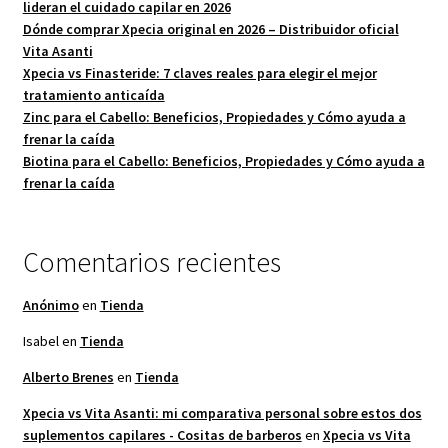
lideran el cuidado capilar en 2026
Dónde comprar Xpecia original en 2026 – Distribuidor oficial
Vita Asanti
Xpecia vs Finasteride: 7 claves reales para elegir el mejor
tratamiento anticaída
Zinc para el Cabello: Beneficios, Propiedades y Cómo ayuda a
frenar la caída
Biotina para el Cabello: Beneficios, Propiedades y Cómo ayuda a
frenar la caída
Comentarios recientes
Anónimo
en
Tienda
Isabel
en
Tienda
Alberto Brenes
en
Tienda
Xpecia vs Vita Asanti: mi comparativa personal sobre estos dos
suplementos capilares - Cositas de barberos
en
Xpecia vs Vita