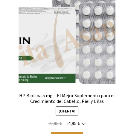
opciones
se
pueden
elegir
en
la
página
de
producto
HP Biotina 5 mg – El Mejor Suplemento para el
Crecimiento del Cabello, Piel y Uñas
¡OFERTA!
El
El
19,95
€
14,95
€
PVP
precio
precio