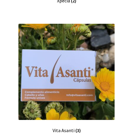
Xpecia
(2)
Registro de afiliados
Términos y condiciones de venta y Política de devoluciones
Política de privacidad
Advertencia
Carrito de compras
Finalizar Compra
Mi cuenta
Vita Asanti
(3)