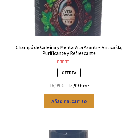
de
producto
Champú de Cafeína y Menta Vita Asanti – Anticaída,
Purificante y Refrescante
Valorado con
¡OFERTA!
5.00
de 5
El
El
16,99
€
15,99
€
PVP
precio
precio
original
actual
Añadir al carrito
era:
es:
16,99 €.
15,99 €.