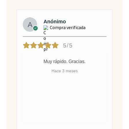
Isabel
Compra verificada
5/5
Este champú se lo regalé a un
hombre con cabello graso y me dice
que es el mejor que tuvo nunca,
excepcional
Hace 6 meses
Champú de Cafeína y Menta
Vita Asanti – Anticaída,
Purificante y Refrescante