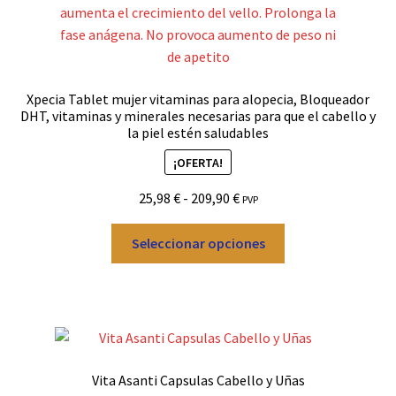
pueden
elegir
en
la
Xpecia Tablet mujer vitaminas para alopecia, Bloqueador
página
DHT, vitaminas y minerales necesarias para que el cabello y
de
la piel estén saludables
producto
¡OFERTA!
Rango
25,98
€
-
209,90
€
PVP
de
Este
precios:
Seleccionar opciones
producto
desde
tiene
25,98 €
múltiples
hasta
variantes.
209,90 €
Las
opciones
Vita Asanti Capsulas Cabello y Uñas
se