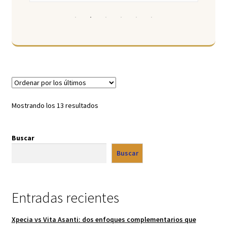
Ordenado
Mostrando los 13 resultados
por
los
Buscar
últimos
Buscar
Entradas recientes
Xpecia vs Vita Asanti: dos enfoques complementarios que