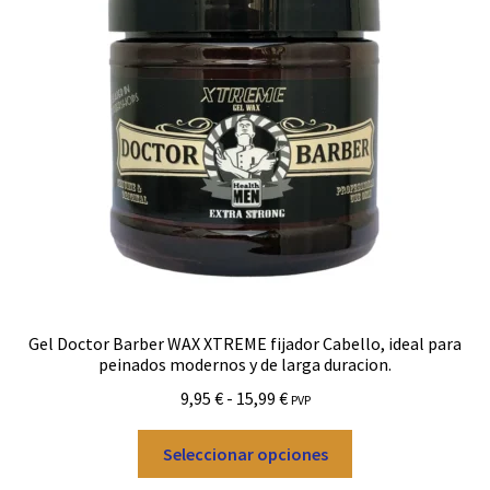
Gel Doctor Barber WAX XTREME fijador Cabello, ideal para
peinados modernos y de larga duracion.
Rango
9,95
€
-
15,99
€
PVP
de
Este
precios:
Seleccionar opciones
producto
desde