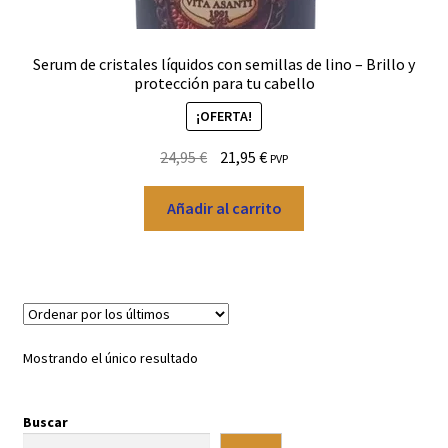
Registro de afiliados
Serum de cristales líquidos con semillas de lino – Brillo y
protección para tu cabello
Términos y condiciones de venta y Política de devoluciones
¡OFERTA!
Política de privacidad
El
El
24,95
€
21,95
€
PVP
precio
precio
Advertencia
original
actual
Añadir al carrito
era:
es:
Carrito de compras
24,95 €.
21,95 €.
Finalizar Compra
Mi cuenta
Mostrando el único resultado
Buscar