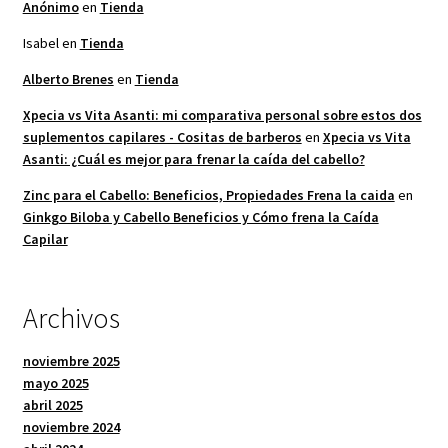
Anónimo
en
Tienda
Isabel
en
Tienda
Alberto Brenes
en
Tienda
Xpecia vs Vita Asanti: mi comparativa personal sobre estos dos
suplementos capilares - Cositas de barberos
en
Xpecia vs Vita
Asanti: ¿Cuál es mejor para frenar la caída del cabello?
Zinc para el Cabello: Beneficios, Propiedades Frena la caida
en
Ginkgo Biloba y Cabello Beneficios y Cómo frena la Caída
Capilar
Archivos
noviembre 2025
mayo 2025
abril 2025
noviembre 2024