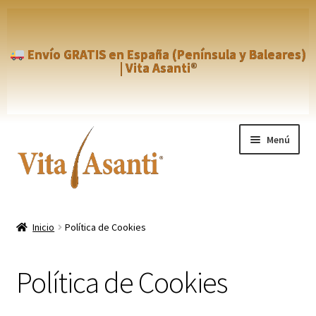
Envío GRATIS en España (Península y Baleares)
| Vita Asanti®
Ir
Ir
Menú
a
al
la
contenido
navegación
Inicio
Inicio
Política de Cookies
Aviso Legal
Política de Cookies
Blog