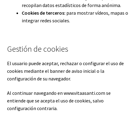
recopilan datos estadísticos de forma anónima.
Registro de afiliados
Cookies de terceros:
para mostrar vídeos, mapas o
integrar redes sociales.
Términos y condiciones de venta y Política de devoluciones
Política de privacidad
Gestión de cookies
Advertencia
El usuario puede aceptar, rechazar o configurar el uso de
cookies mediante el banner de aviso inicial o la
Carrito de compras
configuración de su navegador.
Finalizar Compra
Al continuar navegando en www.vitaasanti.com se
entiende que se acepta el uso de cookies, salvo
Mi cuenta
configuración contraria.