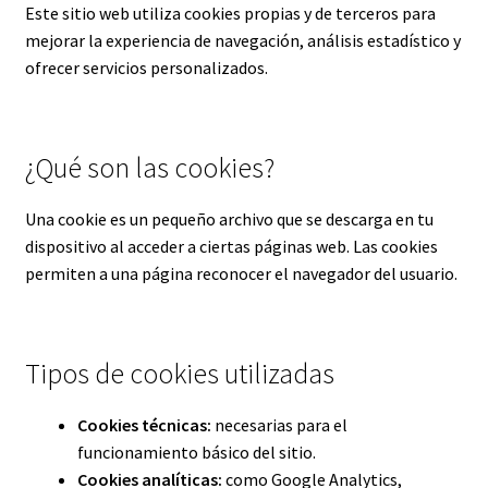
Contacto
Este sitio web utiliza cookies propias y de terceros para
mejorar la experiencia de navegación, análisis estadístico y
Marcas
ofrecer servicios personalizados.
Opiniones Vita Asanti | Reseñas reales de nuestros clientes
¿Qué son las cookies?
Panel de afiliado
Una cookie es un pequeño archivo que se descarga en tu
Política de Cookies
dispositivo al acceder a ciertas páginas web. Las cookies
permiten a una página reconocer el navegador del usuario.
Política de Cookies
Política de Envíos | Vita Asanti
Tipos de cookies utilizadas
Política de Privacidad
Cookies técnicas:
necesarias para el
funcionamiento básico del sitio.
Protección de Datos
Cookies analíticas:
como Google Analytics,