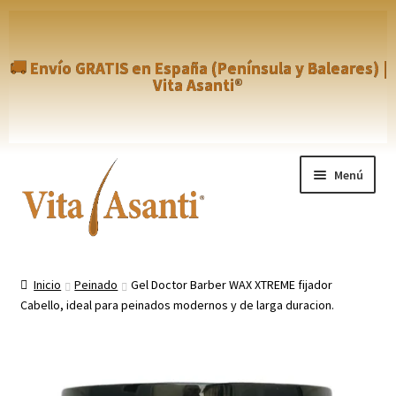
🚚 Envío GRATIS en España (Península y Baleares) |
Vita Asanti®
Ir
Ir
Menú
a
al
la
contenido
navegación
Inicio
Inicio
Peinado
Gel Doctor Barber WAX XTREME fijador
Cabello, ideal para peinados modernos y de larga duracion.
Aviso Legal
Blog