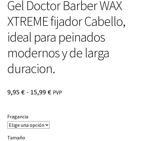
Gel Doctor Barber WAX
Registro de afiliados
XTREME fijador Cabello,
Términos y condiciones de venta y Política de devoluciones
ideal para peinados
Política de privacidad
modernos y de larga
Advertencia
duracion.
Carrito de compras
Rango
9,95
€
-
15,99
€
PVP
Finalizar Compra
de
Mi cuenta
precios:
Fragancia
desde
9,95 €
Tamaño