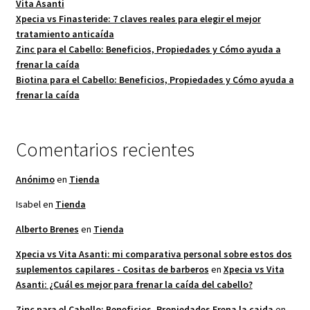
Vita Asanti
Xpecia vs Finasteride: 7 claves reales para elegir el mejor
tratamiento anticaída
Zinc para el Cabello: Beneficios, Propiedades y Cómo ayuda a
frenar la caída
Biotina para el Cabello: Beneficios, Propiedades y Cómo ayuda a
frenar la caída
Comentarios recientes
Anónimo
en
Tienda
Isabel
en
Tienda
Alberto Brenes
en
Tienda
Xpecia vs Vita Asanti: mi comparativa personal sobre estos dos
suplementos capilares - Cositas de barberos
en
Xpecia vs Vita
Asanti: ¿Cuál es mejor para frenar la caída del cabello?
Zinc para el Cabello: Beneficios, Propiedades Frena la caida
en