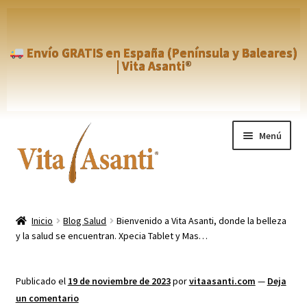
Envío GRATIS en España (Península y Baleares)
| Vita Asanti®
Ir
Ir
Menú
a
al
la
contenido
navegación
Inicio
Inicio
Blog Salud
Bienvenido a Vita Asanti, donde la belleza
y la salud se encuentran. Xpecia Tablet y Mas…
Aviso Legal
Blog
Publicado el
19 de noviembre de 2023
por
vitaasanti.com
—
Deja
un comentario