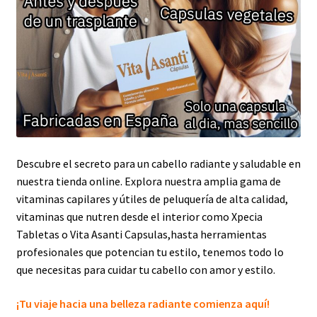
Registro de afiliados
Términos y condiciones de venta y Política de devoluciones
Política de privacidad
Advertencia
Descubre el secreto para un cabello radiante y saludable en
Carrito de compras
nuestra tienda online. Explora nuestra amplia gama de
vitaminas capilares y útiles de peluquería de alta calidad,
Finalizar Compra
vitaminas que nutren desde el interior como Xpecia
Tabletas o Vita Asanti Capsulas,hasta herramientas
Mi cuenta
profesionales que potencian tu estilo, tenemos todo lo
que necesitas para cuidar tu cabello con amor y estilo.
¡Tu viaje hacia una belleza radiante c
omienza aquí!