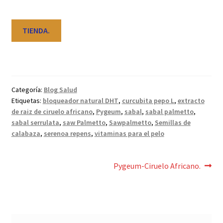
TIENDA.
Categoría:
Blog Salud
Etiquetas:
bloqueador natural DHT
,
curcubita pepo L
,
extracto
de raiz de ciruelo africano
,
Pygeum
,
sabal
,
sabal palmetto
,
sabal serrulata
,
saw Palmetto
,
Sawpalmetto
,
Semillas de
calabaza
,
serenoa repens
,
vitaminas para el pelo
Navegación
Siguiente:
Pygeum-Ciruelo Africano.
de
entradas