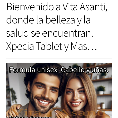
Contacto
Bienvenido a Vita Asanti,
donde la belleza y la
Marcas
salud se encuentran.
Opiniones Vita Asanti | Reseñas reales de nuestros clientes
Xpecia Tablet y Mas…
Panel de afiliado
Política de Cookies
Política de Cookies
Política de Envíos | Vita Asanti
Política de Privacidad
Protección de Datos