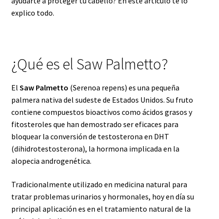
ayudarte a proteger tu cabello? En este artículo te lo
explico todo.
Registro de afiliados
Términos y condiciones de venta y Política de devoluciones
¿Qué es el Saw Palmetto?
Política de privacidad
El
Saw Palmetto
(Serenoa repens) es una pequeña
Advertencia
palmera nativa del sudeste de Estados Unidos. Su fruto
contiene compuestos bioactivos como ácidos grasos y
Carrito de compras
fitosteroles que han demostrado ser eficaces para
bloquear la conversión de testosterona en DHT
Finalizar Compra
(dihidrotestosterona), la hormona implicada en la
alopecia androgenética.
Mi cuenta
Tradicionalmente utilizado en medicina natural para
tratar problemas urinarios y hormonales, hoy en día su
principal aplicación es en el tratamiento natural de la