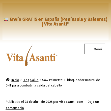
Envío GRATIS en España (Península y Baleares)
| Vita Asanti®
Ir
Ir
Menú
a
al
la
contenido
navegación
Inicio
Inicio
Blog Salud
Saw Palmetto: El bloqueador natural de
DHT para combatir la caída del cabello
Aviso Legal
Blog
Publicado el
28 de abril de 2025
por
vitaasanti.com
—
Deja un
comentario