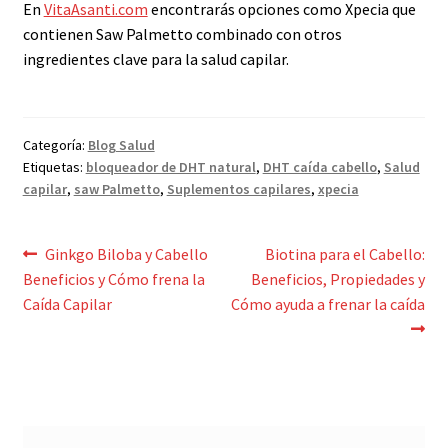
En
VitaAsanti.com
encontrarás opciones como Xpecia que
contienen Saw Palmetto combinado con otros
ingredientes clave para la salud capilar.
Categoría:
Blog Salud
Etiquetas:
bloqueador de DHT natural
,
DHT caída cabello
,
Salud
capilar
,
saw Palmetto
,
Suplementos capilares
,
xpecia
Navegación
Anterior:
Siguiente:
Ginkgo Biloba y Cabello
Biotina para el Cabello:
Beneficios y Cómo frena la
Beneficios, Propiedades y
de
Caída Capilar
Cómo ayuda a frenar la caída
entradas