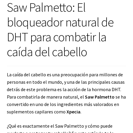
Contacto
Saw Palmetto: El
bloqueador natural de
Marcas
DHT para combatir la
Opiniones Vita Asanti | Reseñas reales de nuestros clientes
caída del cabello
Panel de afiliado
Política de Cookies
La caída del cabello es una preocupación para millones de
Política de Cookies
personas en todo el mundo, y una de las principales causas
detrás de este problema es la acción de la hormona DHT.
Política de Envíos | Vita Asanti
Para combatirla de manera natural, el
Saw Palmetto
se ha
convertido en uno de los ingredientes más valorados en
suplementos capilares como
Xpecia
.
Política de Privacidad
¿Qué es exactamente el Saw Palmetto y cómo puede
Protección de Datos