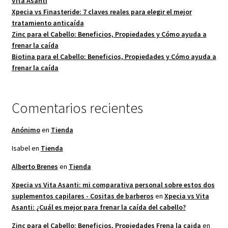
Vita Asanti
Xpecia vs Finasteride: 7 claves reales para elegir el mejor
tratamiento anticaída
Zinc para el Cabello: Beneficios, Propiedades y Cómo ayuda a
frenar la caída
Biotina para el Cabello: Beneficios, Propiedades y Cómo ayuda a
frenar la caída
Comentarios recientes
Anónimo
en
Tienda
Isabel
en
Tienda
Alberto Brenes
en
Tienda
Xpecia vs Vita Asanti: mi comparativa personal sobre estos dos
suplementos capilares - Cositas de barberos
en
Xpecia vs Vita
Asanti: ¿Cuál es mejor para frenar la caída del cabello?
Zinc para el Cabello: Beneficios, Propiedades Frena la caida
en