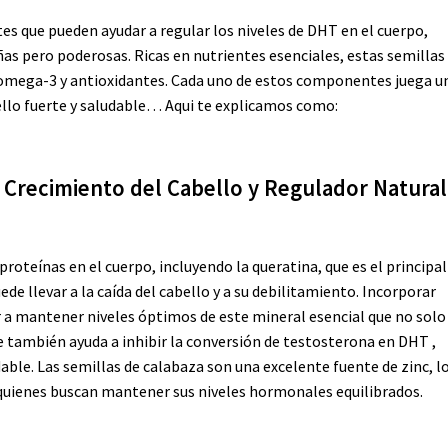
tes que pueden ayudar a regular los niveles de DHT en el cuerpo,
s pero poderosas. Ricas en nutrientes esenciales, estas semillas
 omega-3 y antioxidantes. Cada uno de estos componentes juega u
ello fuerte y saludable… Aqui te explicamos como:
el Crecimiento del Cabello
y Regulador Natural
roteínas en el cuerpo, incluyendo la queratina, que es el principal
de llevar a la caída del cabello y a su debilitamiento. Incorporar
r a mantener niveles óptimos de este mineral esencial que no solo
e también ayuda a inhibir la conversión de testosterona en DHT ,
ble. Las semillas de calabaza son una excelente fuente de zinc, l
quienes buscan mantener sus niveles hormonales equilibrados.