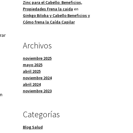
Zinc para el Cabello: Beneficios,
Propiedades Frena la caida
en
Ginkgo Biloba y Cabello Beneficios y
Cómo frena la Caída Capilar
rar
Archivos
noviembre 2025
mayo 2025
abril 2025
noviembre 2024
abril 2024
noviembre 2023
ón
Categorías
Blog Salud