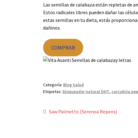
Las semillas de calabaza están repletas de a
Estos radicales libres pueden dañar las células
estas semillas en tu dieta, estás proporcion
dañinos.
COMPRAR
Categoría:
Blog Salud
Etiquetas:
bloqueador natural DHT
,
curcubita pep
Navegación
Anterior:
Saw Palmetto (Serenoa Repens)
de
entradas