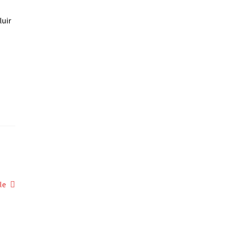
luir
le