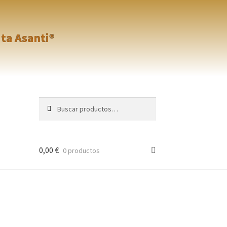
ita Asanti®
Buscar
Buscar
por:
0,00
€
0 productos