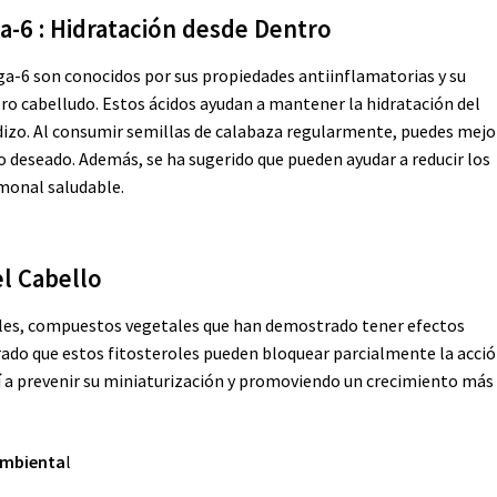
a-
6 : Hidratación desde Dentro
a-6 son conocidos por sus propiedades antiinflamatorias y su
uero cabelludo. Estos ácidos ayudan a mantener la hidratación del
adizo. Al consumir semillas de calabaza regularmente, puedes mejo
llo deseado. Además, se ha sugerido que pueden ayudar a reducir los
rmonal saludable.
el Cabello
oles, compuestos vegetales que han demostrado tener efectos
trado que estos fitosteroles pueden bloquear parcialmente la acci
sí a prevenir su miniaturización y promoviendo un crecimiento más
Ambienta
l