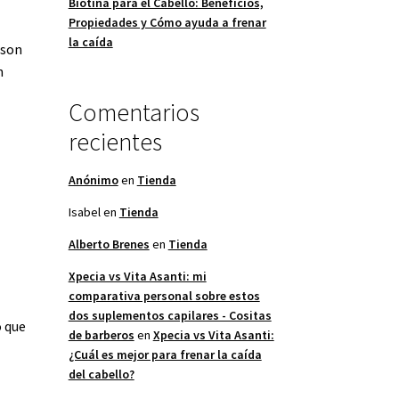
Biotina para el Cabello: Beneficios,
Propiedades y Cómo ayuda a frenar
la caída
 son
n
Comentarios
recientes
Anónimo
en
Tienda
Isabel
en
Tienda
Alberto Brenes
en
Tienda
Xpecia vs Vita Asanti: mi
comparativa personal sobre estos
dos suplementos capilares - Cositas
o que
de barberos
en
Xpecia vs Vita Asanti:
¿Cuál es mejor para frenar la caída
del cabello?