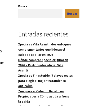
Buscar
Buscar
Entradas recientes
Xpecia vs Vita Asanti: dos enfoques
complementarios que lideran el
 y
cuidado capilar en 2026
s
Dónde comprar Xpecia original en
que
2026 – Distribuidor oficial Vita
Asanti
Xpecia vs Finasteride: 7 claves reales
para elegir el mejor tratamiento
anticaída
Zinc para el Cabello: Beneficios,
Propiedades y Cómo ayuda a frenar
la caída