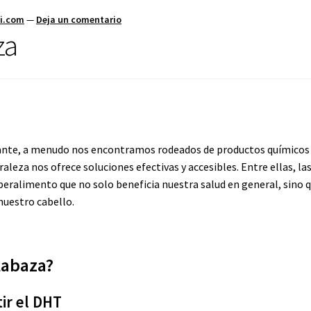
ti.com
—
Deja un comentario
za
e
diante, a menudo nos encontramos rodeados de productos químicos
leza nos ofrece soluciones efectivas y accesibles. Entre ellas, la
eralimento que no solo beneficia nuestra salud en general, sino 
nuestro cabello.
labaza?
ir el DHT